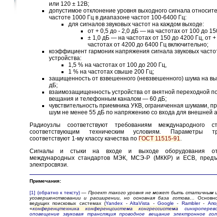
или 120 ± 12В;
допустимое отклонение уровня выходного сигнала относите
частоте 1000 Гц в диапазоне частот 100-6400 Гц:
для сигналов звуковых частот на каждом выходе:
от + 0,5 до - 2,0 дБ — на частотах от 100 до 15
± 1,0 дБ — на частотах от 150 до 4200 Гц, от + 
частотах от 4200 до 6400 Гц включительно;
коэффициент гармоник напряжения сигнала звуковых часто
устройства:
1,5 % на частотах от 100 до 200 Гц,
1 % на частотах свыше 200 Гц;
защищенность от взвешенного (невзвешенного) шума на вы
дБ;
взаимозащищенность устройства от внятной переходной п
вещания и телефонным каналом — 60 дБ;
чувствительность приемника УКВ, ограниченная шумами, пр
шум не менее 55 дБ по напряжению со входа для внешней 
Радиоузлы соответствуют требованиям международного 
соответствующим техническим условиям. Параметры тр
соответствуют 1-му классу качества по
ГОСТ 11515-91
.
Сигналы и стыки на входе и выходе оборудования от
международных стандартов МЭК, МСЭ-Р (МККР) и ЕСВ, предъ
электросвязи.
Примечания:
[1]
(обратно к тексту)
—
Проект такого уровня не может быть статичным и
усовершенствовании и расширении, но основная база готова…
Основно
ведущих поисковых системах (
Yandex
-
AltaVista
-
Google
-
Rambler
-
Апо
«
конференцтехника конференцсистема конгрессистема
синхропере
оповещение
звуковая трансляция проводное вещание
электронное гол