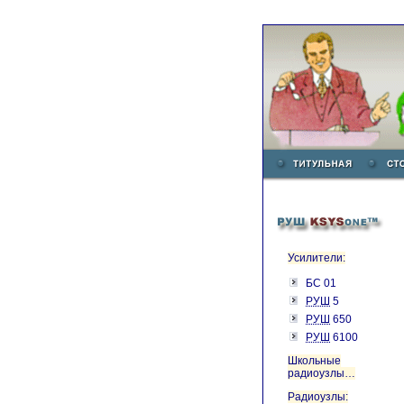
Усилители:
БС 01
РУШ
5
РУШ
650
РУШ
6100
Школьные
радиоузлы…
Радиоузлы: