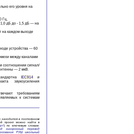
льно его уровня на
0 Гц,
1,0 дБ до - 1,5 дБ — на
т на каждом выходе
ходе устройства — 60
омехи между каналами
и соотношении сигнал/
антенны — 2 мкВ.
стандартна
IEC914
и
акта звукоусиления
вечают требованиям
являемых к системам
 находится в постоянном
й проект можно найти в
рт!
) по ключевым словам:
вод синхронный перевод
осование
РУШ школьный