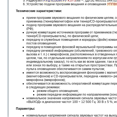
Радиоузел
РУШ 6100x4 РУ
KSYS
™; (ДЛЭ2.465332.044.02
ONE
Устройство подачи программ вещания и оповещения
УППВО
Технические характеристики:
прием программ звукового вещания по физическим цепям, с
приемника (тюнер/магнитофон или тюнер/CD-проигрывател
подачу программ звукового вещания на распределительны
(РФ);
ручную коммутацию источников программ от приемников (т
тюнер/CD-проигрыватель), по физической цепи;
передачу в служебные помещения и коридоры (фойе) коман
постов оповещения;
передачу в помещения фоновой музыкальной программы на
передачу речевой информации (объявлений, тревожного оп
вызова и т. п.) с микрофонов, расположенных в отведенных 
целом, так, по отдельным направлениям по корпусам или гр
индивидуальному заказу), то есть как во всем здании, так и 
или зонах по выбору, а также на открытых пространствах. 
пульта оповещения обеспечивается самим пультом;
имеется возможность воспроизведения фонограмм с магни
(магнитофонов) и CD-проигрывателя, передача «живого» ре
микрофона (микрофонов);
обеспечивается возможность оперативной коммутации пе
в следующих режимах:
режим общего оповещения;
режим передачи информации по направлениям (зона
номинальное значение напряжения сигнала звуковых частот
«ВЫХОД» в диапазоне частот 100 ÷ 12 500 Гц: 30 В ± 5 %; ил
Параметры:
номинальные напряжения сигнала звуковых частот на выход