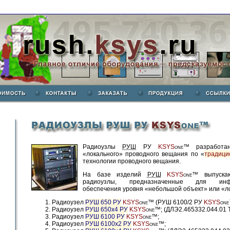
Радиоузлы
РУШ
РУ
KSYS
™ разработа
ONE
«локального» проводного вещания по «
традици
технологии проводного вещания.
На базе изделий
РУШ
KSYS
™ выпускаю
ONE
радиоузлы, предназначенные для инфор
обеспечения уровня «небольшой объект» или «л
Радиоузел
РУШ 650 РУ
KSYS
™ (РУШ 6100/2 РУ
KSYS
ONE
ONE
Радиоузел
РУШ 650x4 РУ
KSYS
™; (ДЛЭ2.465332.044.01 
ONE
Радиоузел
РУШ 6100 РУ
KSYS
™;
ONE
Радиоузел
РУШ 6100x2 РУ
KSYS
™;
ONE