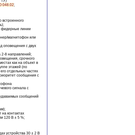
 ТУ)
 048.02
;
о встроенного
ь);
е фидерные линии
юнер/магнитофон или
д оповещения с двух
 2-8 направлений;
овещения, срочного
местах как на объект в
уппе этажей (по
в его отдельных частях
Приоритет сообщения с
тофона
чевого сигнала с
редаваемых сообщений
м);
 на контактах
и 120 В ± 5 %;
ах устройства 30 ± 2 В