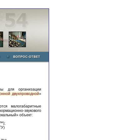
ны для организации
онной двухпроводной
»
тся малогабаритные
мационно-звукового
окальный» объект:
™);
ТУ)