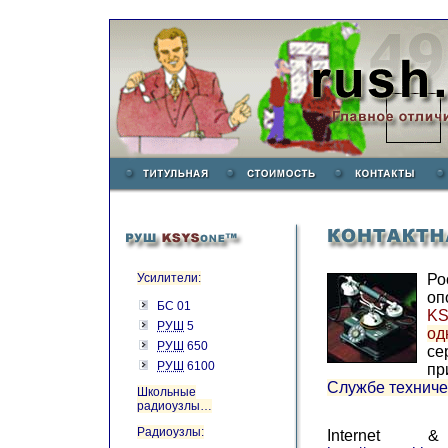
Усилители:
Ро
оп
БС 01
K
РУШ
5
од
РУШ
650
с
РУШ
6100
пр
Службе техниче
Школьные
радиоузлы…
Радиоузлы:
Interne