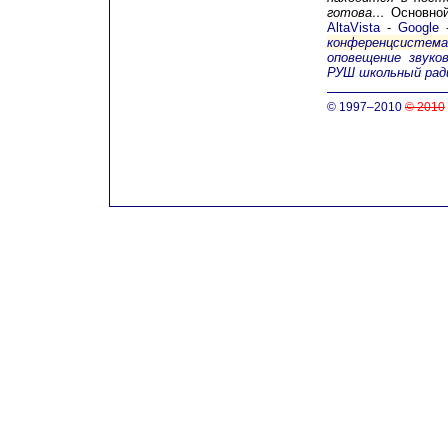
готова…
Основной
AltaVista
-
Google
конференцсистем
оповещение
звуко
РУШ школьный рад
© 1997–2010
© 2010