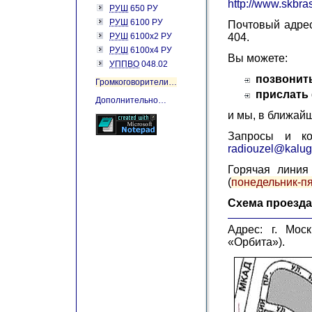
http://www.skbras
РУШ
650 РУ
РУШ
6100 РУ
Почтовый адрес:
РУШ
6100х2 РУ
404.
РУШ
6100х4 РУ
Вы можете:
УППВО
048.02
позвонить
Громкоговорители…
прислать
Дополнительно…
и мы, в ближайш
Запросы и ко
radiouzel@kalug
Горячая линия 
(
понедельник-пя
Схема проезда
Адрес: г. Мос
«Орбита»).